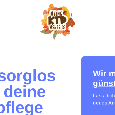
sorglos
Wir 
günst
 deine
Lass dich
pflege
neues Ang