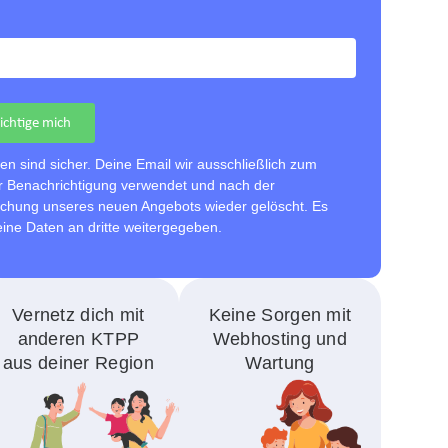
ichtige mich
en sind sicher. Deine Email wir ausschließlich zum
 Benachrichtigung verwendet und nach der
lichung unseres neuen Angebots wieder gelöscht. Es
ine Daten an dritte weitergegeben.
Vernetz dich mit
Keine Sorgen mit
anderen KTPP
Web­hosting und
aus deiner Region
Wartung